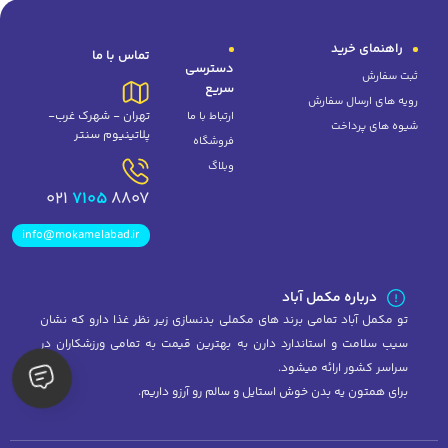
راهنمای خرید
تماس با ما
دسترسی
ثبت سفارش
سریع
رویه های ارسال سفارش
تهران - شهرک غرب-
ارتباط با ما
شیوه های پرداخت
پلاتینیوم سنتر
فروشگاه
وبلاگ
7105
8807 021
info@mokamelabad.ir
درباره مکمل آباد
تو مکمل آباد تمامی برند های مکملی بدنسازی زیر نظر غذا دارو که نشان
سیب سلامت و استاندارد دارن به بهترین قیمت به تمامی ورزشکاران در
سراسر کشور ارائه میشود.
برای همتون یه بدن خوش استایل و سالم رو آرزو داریم.