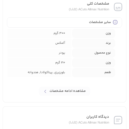
مشخصات کلی
ACuts Allmax Nutrition (کانادا)
سایر مشخصات
وزن
300 گرم
برند
آلمکس
نوع محصول
پودر
وزن
210 گرم
طعم
بلورزبری, پیناکولادا, هندوانه
مشاهده ادامه مشخصات
دیدگاه کاربران
ACuts Allmax Nutrition (کانادا)