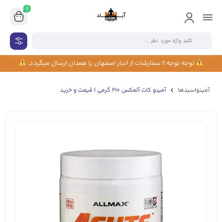
0
توجه توجه !! سفارشات از انبار اصفهان یا همدان ارسال میگردد.
آمینواسیدها
آمینو کات آلمکس 210 گرمی | قیمت و خرید