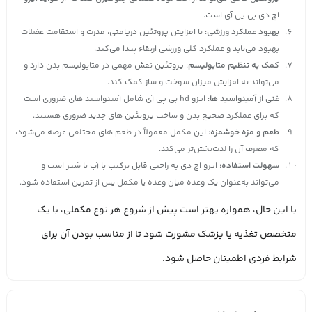
اچ دی بی پی آی است.
بهبود عملکرد ورزشی
: با افزایش پروتئین دریافتی، قدرت و استقامت عضلات
بهبود می‌یابد و عملکرد کلی ورزشی ارتقاء پیدا می‌کند.
کمک به تنظیم متابولیسم
: پروتئین نقش مهمی در متابولیسم بدن دارد و
می‌تواند به افزایش میزان سوخت و ساز کمک کند.
غنی از آمینواسید ها
: ایزو hd بی پی آی شامل آمینواسید های ضروری است
که برای عملکرد صحیح بدن و ساخت پروتئین‌ های جدید ضروری هستند.
طعم و مزه خوشمزه
: این مکمل معمولاً در طعم‌ های مختلفی عرضه می‌شود،
که مصرف آن را لذت‌بخش‌تر می‌کند.
سهولت استفاده
: ایزو اچ دی به راحتی قابل ترکیب با آب یا شیر است و
می‌تواند به‌عنوان یک وعده میان‌ وعده یا مکمل پس از تمرین استفاده شود.
با این حال، همواره بهتر است پیش از شروع هر نوع مکملی، با یک
متخصص تغذیه یا پزشک مشورت شود تا از مناسب بودن آن برای
شرایط فردی اطمینان حاصل شود.