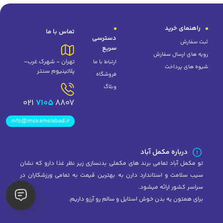
راهنمای خرید
تماس با ما
دسترسی
ثبت سفارش
سریع
رویه های ارسال سفارش
تهران - شهرک غرب-
ارتباط با ما
شیوه های پرداخت
پلاتینیوم سنتر
فروشگاه
وبلاگ
7105
8807 021
info@mokamelabad.ir
درباره مکمل آباد
تو مکمل آباد تمامی برند های مکملی بدنسازی زیر نظر غذا دارو که نشان
سیب سلامت و استاندارد دارن به بهترین قیمت به تمامی ورزشکاران در
سراسر کشور ارائه میشود.
برای همتون یه بدن خوش استایل و سالم رو آرزو داریم.