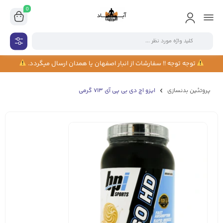
0
توجه توجه !! سفارشات از انبار اصفهان یا همدان ارسال میگردد.
پروتئین بدنسازی
ایزو اچ دی بی پی آی 713 گرمی