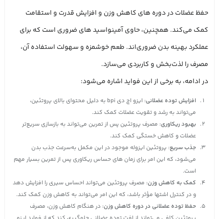
حفظ عضلات در دوره‌ های کاهش وزن و افزایش قدرت و استقامت
کمک می‌کند. همچنین، حاوی آمینواسید های ضروری است که برای
عملکرد بهینه بدن ضروری‌اند. طعم خوشمزه و سهولت استفاده آن،
مصرف را لذت‌بخش و کاربردی می‌سازد.
در ادامه، به برخی از این فواید اشاره می‌شود:
افزایش توده عضلانی
: ایزو اچ دی bpi به دلیل محتوای بالای پروتئین،
می‌تواند به رشد و تقویت عضلات کمک کند.
بهبود ریکاوری
: مصرف پروتئین پس از تمرین می‌تواند به بازسازی سریع‌تر
عضلات و کاهش خستگی کمک کند.
جذب سریع
: پروتئین ایزوله موجود در این مکمل به‌سرعت جذب بدن
می‌شود، که این امر برای زمان‌ های حساس ریکاوری پس از تمرین بسیار مهم
است.
کمک به کاهش وزن
: مصرف پروتئین می‌تواند احساس سیری را افزایش دهد
و در کنترل اشتها مؤثر باشد، که این امر می‌تواند به کاهش وزن کمک کند.
حفظ توده عضلانی در دوره کاهش وزن
: در هنگام کاهش وزن، مصرف
پروتئین کافی می‌تواند از افت توده عضلانی جلوگیری کند که از فواید ایزو